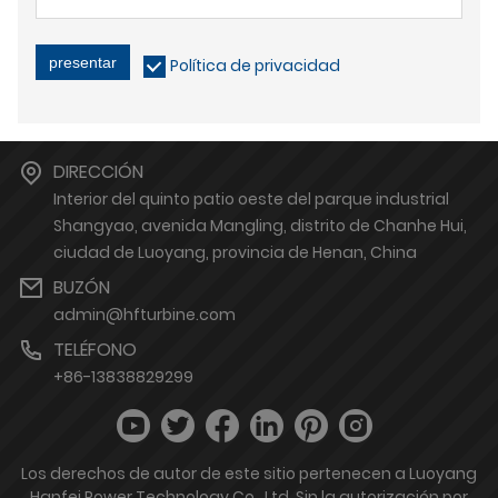
presentar
Política de privacidad
DIRECCIÓN
Interior del quinto patio oeste del parque industrial
Shangyao, avenida Mangling, distrito de Chanhe Hui,
ciudad de Luoyang, provincia de Henan, China
BUZÓN
admin@hfturbine.com
TELÉFONO
+86-13838829299
Los derechos de autor de este sitio pertenecen a Luoyang
Hanfei Power Technology Co., Ltd. Sin la autorización por